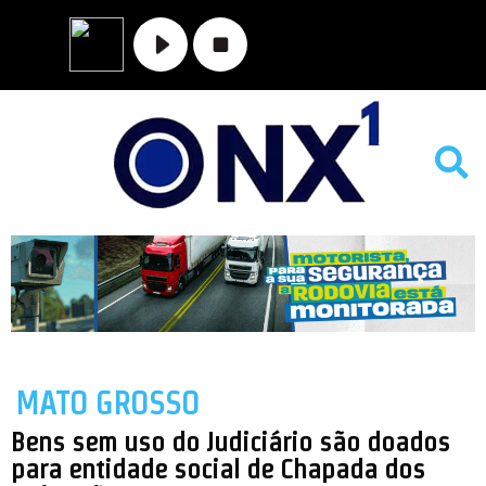
MATO GROSSO
NOVA XAVANTINA
VALE DO ARAGUAIA
MATO GROSSO
Bens sem uso do Judiciário são doados
para entidade social de Chapada dos