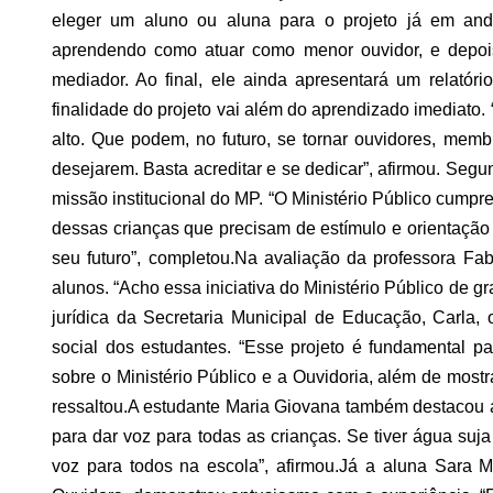
eleger um aluno ou aluna para o projeto já em a
aprendendo como atuar como menor ouvidor, e depoi
mediador. Ao final, ele ainda apresentará um relatório
finalidade do projeto vai além do aprendizado imedia
alto. Que podem, no futuro, se tornar ouvidores, mem
desejarem. Basta acreditar e se dedicar”, afirmou.
Segun
missão institucional do MP. “O Ministério Público cump
dessas crianças que precisam de estímulo e orientação
seu futuro”, completou.
Na avaliação da professora Fab
alunos. “Acho essa iniciativa do Ministério Público de g
jurídica da Secretaria Municipal de Educação, Carla, 
social dos estudantes. “Esse projeto é fundamental p
sobre o Ministério Público e a Ouvidoria, além de most
ressaltou.
A estudante Maria Giovana também destacou a 
para dar voz para todas as crianças. Se tiver água suja
voz para todos na escola”, afirmou.
Já a aluna Sara M