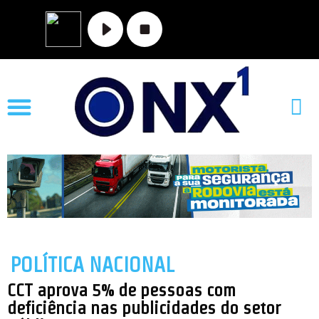
MATO GROSSO
NOVA XAVANTINA
VALE DO ARAGUAIA
POLÍTICA NACIONAL
CCT aprova 5% de pessoas com
deficiência nas publicidades do setor