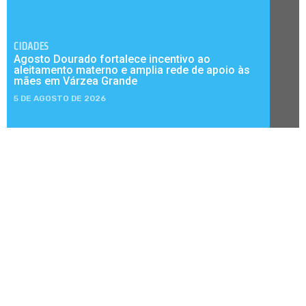
CIDADES
Agosto Dourado fortalece incentivo ao
aleitamento materno e amplia rede de apoio às
mães em Várzea Grande
5 DE AGOSTO DE 2026