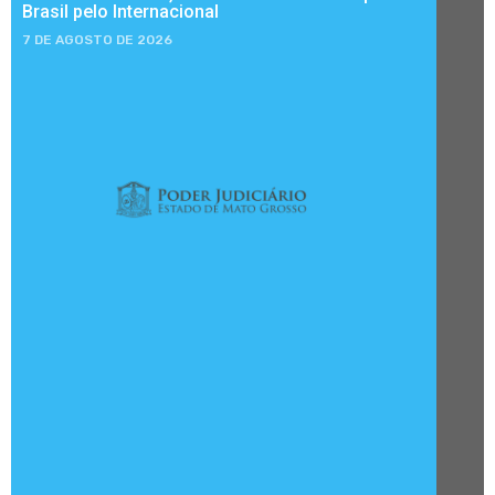
Brasil pelo Internacional
7 DE AGOSTO DE 2026