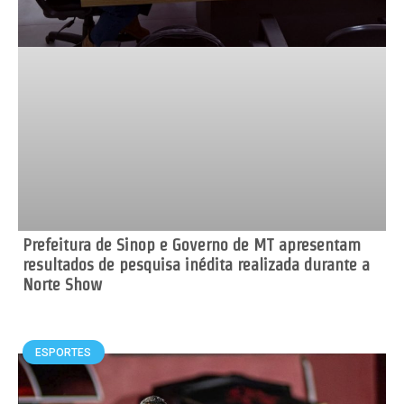
Prefeitura de Sinop e Governo de MT apresentam
resultados de pesquisa inédita realizada durante a
Norte Show
ESPORTES