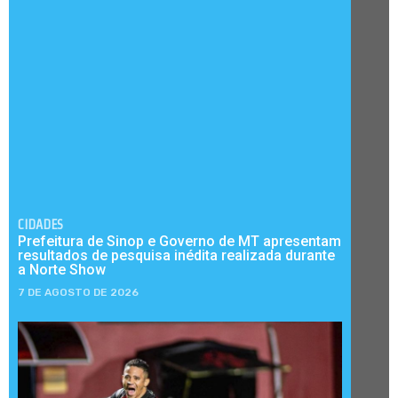
CIDADES
Prefeitura de Sinop e Governo de MT apresentam
resultados de pesquisa inédita realizada durante
a Norte Show
7 DE AGOSTO DE 2026