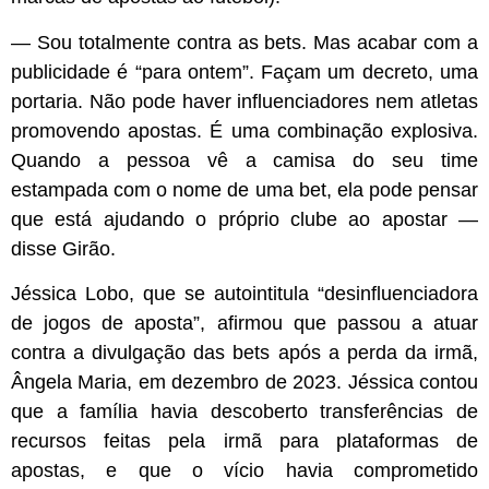
— Sou totalmente contra as bets. Mas acabar com a
publicidade é “para ontem”. Façam um decreto, uma
portaria. Não pode haver influenciadores nem atletas
promovendo apostas. É uma combinação explosiva.
Quando a pessoa vê a camisa do seu time
estampada com o nome de uma bet, ela pode pensar
que está ajudando o próprio clube ao apostar —
disse Girão.
Jéssica Lobo, que se autointitula “desinfluenciadora
de jogos de aposta”, afirmou que passou a atuar
contra a divulgação das bets após a perda da irmã,
Ângela Maria, em dezembro de 2023. Jéssica contou
que a família havia descoberto transferências de
recursos feitas pela irmã para plataformas de
apostas, e que o vício havia comprometido