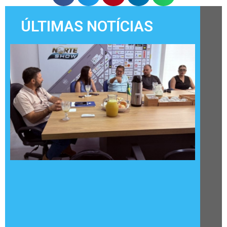
ÚLTIMAS NOTÍCIAS