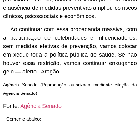
e ausência de medidas preventivas ampliou os riscos
clínicos, psicossociais e econômicos.
— Ao continuar com essa propaganda massiva, com
a participação de celebridades e influenciadores,
sem medidas efetivas de prevenção, vamos colocar
em xeque toda a política pública de saúde. Se não
houver essa restrição, vamos continuar enxugando
gelo — alertou Aragão.
Agência Senado (Reprodução autorizada mediante citação da
Agência Senado)
Fonte:
Agência Senado
Comente abaixo: