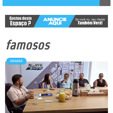
famosos
CIDADES