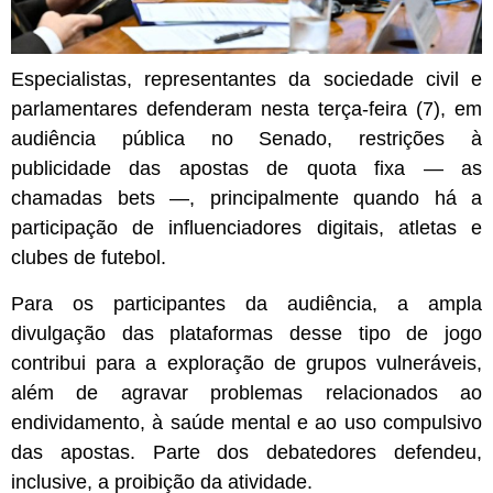
Especialistas, representantes da sociedade civil e
parlamentares defenderam nesta terça-feira (7), em
audiência pública no Senado, restrições à
publicidade das apostas de quota fixa — as
chamadas bets —, principalmente quando há a
participação de influenciadores digitais, atletas e
clubes de futebol.
Para os participantes da audiência, a ampla
divulgação das plataformas desse tipo de jogo
contribui para a exploração de grupos vulneráveis,
além de agravar problemas relacionados ao
endividamento, à saúde mental e ao uso compulsivo
das apostas. Parte dos debatedores defendeu,
inclusive, a proibição da atividade.