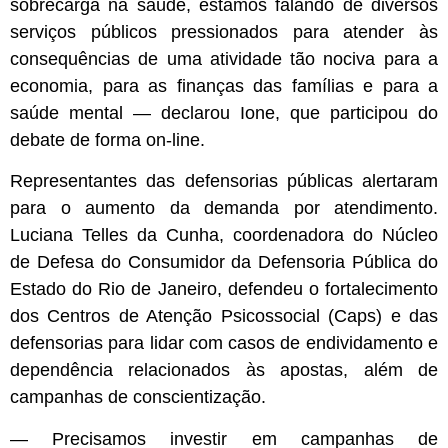
sobrecarga na saúde, estamos falando de diversos
serviços públicos pressionados para atender às
consequências de uma atividade tão nociva para a
economia, para as finanças das famílias e para a
saúde mental — declarou Ione, que participou do
debate de forma on-line.
Representantes das defensorias públicas alertaram
para o aumento da demanda por atendimento.
Luciana Telles da Cunha, coordenadora do Núcleo
de Defesa do Consumidor da Defensoria Pública do
Estado do Rio de Janeiro, defendeu o fortalecimento
dos Centros de Atenção Psicossocial (Caps) e das
defensorias para lidar com casos de endividamento e
dependência relacionados às apostas, além de
campanhas de conscientização.
— Precisamos investir em campanhas de