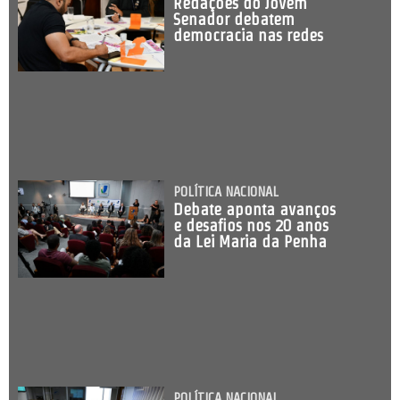
Redações do Jovem
Senador debatem
democracia nas redes
POLÍTICA NACIONAL
Debate aponta avanços
e desafios nos 20 anos
da Lei Maria da Penha
POLÍTICA NACIONAL