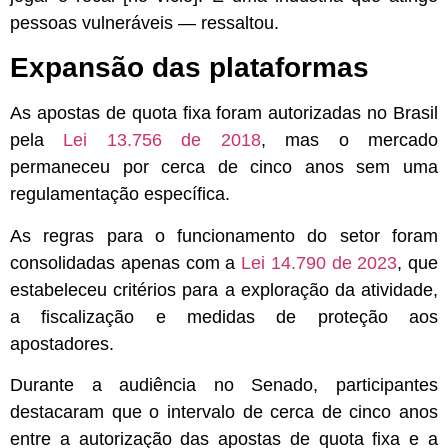
pessoas vulneráveis — ressaltou.
Expansão das plataformas
As apostas de quota fixa foram autorizadas no Brasil
pela
Lei 13.756 de 2018
, mas o mercado
permaneceu por cerca de cinco anos sem uma
regulamentação específica.
As regras para o funcionamento do setor foram
consolidadas apenas com a
Lei 14.790 de 2023
, que
estabeleceu critérios para a exploração da atividade,
a fiscalização e medidas de proteção aos
apostadores.
Durante a audiência no Senado, participantes
destacaram que o intervalo de cerca de cinco anos
entre a autorização das apostas de quota fixa e a