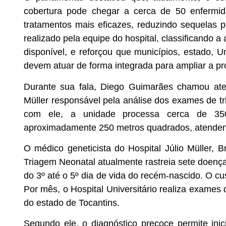
cobertura pode chegar a cerca de 50 enfermida
tratamentos mais eficazes, reduzindo sequelas
realizado pela equipe do hospital, classificando a
disponível, e reforçou que municípios, estado, U
devem atuar de forma integrada para ampliar a p
Durante sua fala, Diego Guimarães chamou aten
Müller responsável pela análise dos exames de t
com ele, a unidade processa cerca de 3
aproximadamente 250 metros quadrados, atendendo
O médico geneticista do Hospital Júlio Müller,
Triagem Neonatal atualmente rastreia sete doenças
do 3º até o 5º dia de vida do recém-nascido. O c
Por mês, o Hospital Universitário realiza exames
do estado de Tocantins.
Segundo ele, o diagnóstico precoce permite inic