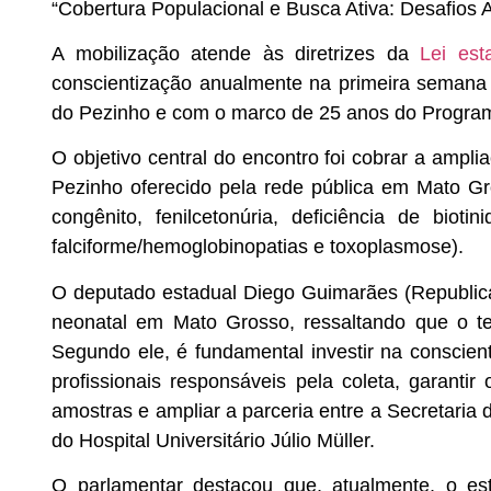
“Cobertura Populacional e Busca Ativa: Desafios
A mobilização atende às diretrizes da
Lei est
conscientização anualmente na primeira semana 
do Pezinho e com o marco de 25 anos do Program
O objetivo central do encontro foi cobrar a ampl
Pezinho oferecido pela rede pública em Mato Gr
congênito, fenilcetonúria, deficiência de biotin
falciforme/hemoglobinopatias e toxoplasmose).
O deputado estadual Diego Guimarães (Republica
neonatal em Mato Grosso, ressaltando que o t
Segundo ele, é fundamental investir na conscient
profissionais responsáveis pela coleta, garant
amostras e ampliar a parceria entre a Secretari
do Hospital Universitário Júlio Müller.
O parlamentar destacou que, atualmente, o es