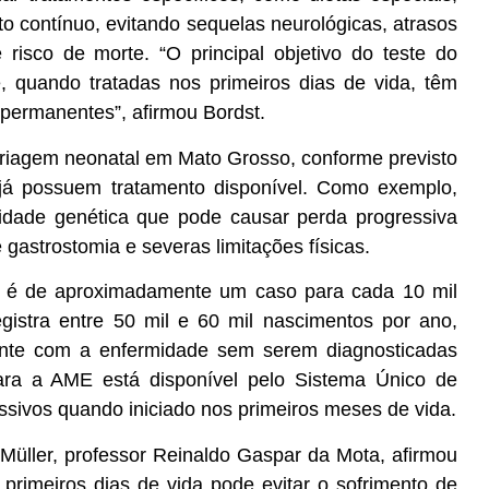
contínuo, evitando sequelas neurológicas, atrasos
risco de morte. “O principal objetivo do teste do
, quando tratadas nos primeiros dias de vida, têm
permanentes”, afirmou Bordst.
triagem neonatal em Mato Grosso, conforme previsto
e já possuem tratamento disponível. Como exemplo,
midade genética que pode causar perda progressiva
astrostomia e severas limitações físicas.
a é de aproximadamente um caso para cada 10 mil
istra entre 50 mil e 60 mil nascimentos por ano,
nte com a enfermidade sem serem diagnosticadas
ara a AME está disponível pelo Sistema Único de
sivos quando iniciado nos primeiros meses de vida.
o Müller, professor Reinaldo Gaspar da Mota, afirmou
primeiros dias de vida pode evitar o sofrimento de