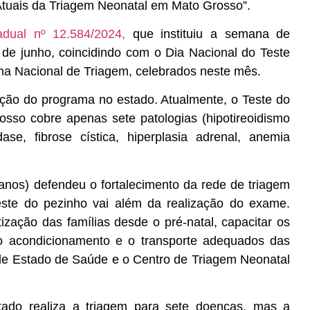
 Atuais da Triagem Neonatal em Mato Grosso”.
adual nº 12.584/2024,
que instituiu a semana de
de junho, coincidindo com o Dia Nacional do Teste
a Nacional de Triagem, celebrados neste mês.
iação do programa no estado. Atualmente, o Teste do
osso cobre apenas sete patologias (hipotireoidismo
idase, fibrose cística, hiperplasia adrenal, anemia
nos) defendeu o fortalecimento da rede de triagem
este do pezinho vai além da realização do exame.
ização das famílias desde o pré-natal, capacitar os
ir o acondicionamento e o transporte adequados das
a de Estado de Saúde e o Centro de Triagem Neonatal
tado realiza a triagem para sete doenças, mas a