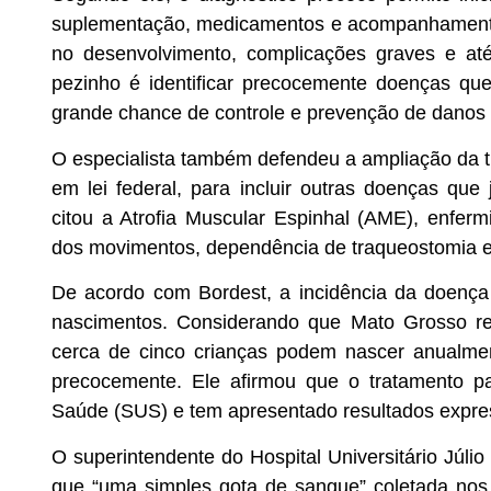
suplementação, medicamentos e acompanhamento 
no desenvolvimento, complicações graves e até 
pezinho é identificar precocemente doenças que
grande chance de controle e prevenção de danos 
O especialista também defendeu a ampliação da 
em lei federal, para incluir outras doenças qu
citou a Atrofia Muscular Espinhal (AME), enfer
dos movimentos, dependência de traqueostomia e g
De acordo com Bordest, a incidência da doenç
nascimentos. Considerando que Mato Grosso reg
cerca de cinco crianças podem nascer anualme
precocemente. Ele afirmou que o tratamento p
Saúde (SUS) e tem apresentado resultados expres
O superintendente do Hospital Universitário Júli
que “uma simples gota de sangue” coletada nos 