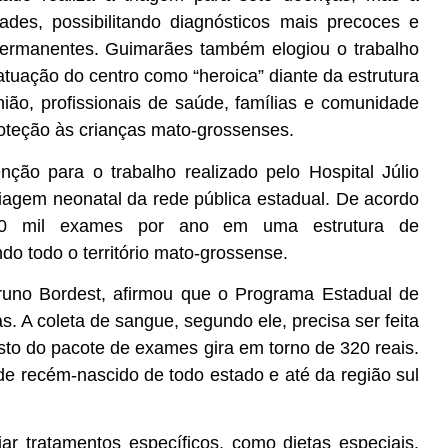
des, possibilitando diagnósticos mais precoces e
 permanentes. Guimarães também elogiou o trabalho
 atuação do centro como “heroica” diante da estrutura
nião, profissionais de saúde, famílias e comunidade
roteção às crianças mato-grossenses.
ção para o trabalho realizado pelo Hospital Júlio
riagem neonatal da rede pública estadual. De acordo
50 mil exames por ano em uma estrutura de
 todo o território mato-grossense.
 Bruno Bordest, afirmou que o Programa Estadual de
. A coleta de sangue, segundo ele, precisa ser feita
usto do pacote de exames gira em torno de 320 reais.
 de recém-nascido de todo estado e até da região sul
iar tratamentos específicos, como dietas especiais,