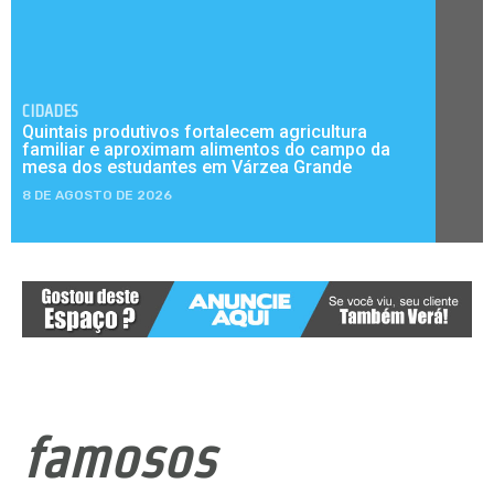
CIDADES
Quintais produtivos fortalecem agricultura
familiar e aproximam alimentos do campo da
mesa dos estudantes em Várzea Grande
8 DE AGOSTO DE 2026
famosos