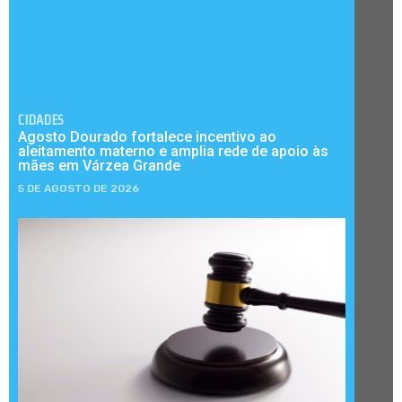
CIDADES
Agosto Dourado fortalece incentivo ao
aleitamento materno e amplia rede de apoio às
mães em Várzea Grande
5 DE AGOSTO DE 2026