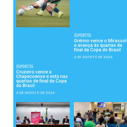
ESPORTES
Grêmio vence o Mirassol
e avança às quartas de
final da Copa do Brasil
6 DE AGOSTO DE 2026
ESPORTES
Cruzeiro vence a
Chapecoense e está nas
quartas de final da Copa
do Brasil
6 DE AGOSTO DE 2026