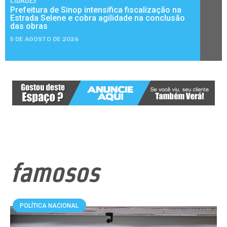
CIDADES
Prefeitura de Sinop intensifica fiscalização na
Estrada Selene e cobra agilidade na conclusão
das obras
5 DE AGOSTO DE 2026
famosos
POLÍTICA NACIONAL