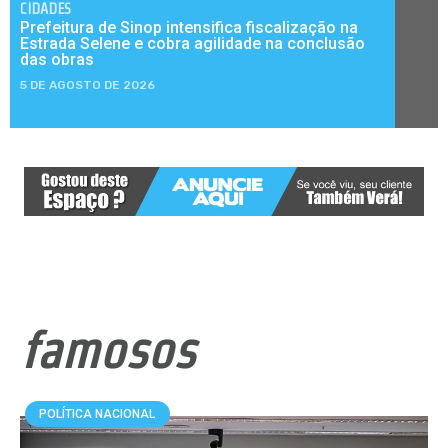
CIDADES
Prefeitura de Sinop intensifica fiscalização na
Estrada Selene e cobra agilidade na conclusão
das obras
5 DE AGOSTO DE 2026
famosos
POLÍTICA NACIONAL