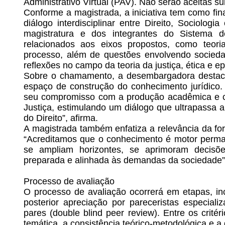
Administrativo Virtual (PAV). Não serão aceitas s
Conforme a magistrada, a iniciativa tem como fi
diálogo interdisciplinar entre Direito, Sociologi
magistratura e dos integrantes do Sistema d
relacionados aos eixos propostos, como teoria
processo, além de questões envolvendo sociedade,
reflexões no campo da teoria da justiça, ética e ep
Sobre o chamamento, a desembargadora destaca 
espaço de construção do conhecimento jurídico
seu compromisso com a produção acadêmica e co
Justiça, estimulando um diálogo que ultrapassa a
do Direito”, afirma.
A magistrada também enfatiza a relevância da fo
“Acreditamos que o conhecimento é motor perma
se ampliam horizontes, se aprimoram decisõe
preparada e alinhada às demandas da sociedade”,
Processo de avaliação
O processo de avaliação ocorrerá em etapas, inc
posterior apreciação por pareceristas especial
pares (double blind peer review). Entre os critér
temática, a consistência teórico-metodológica e a