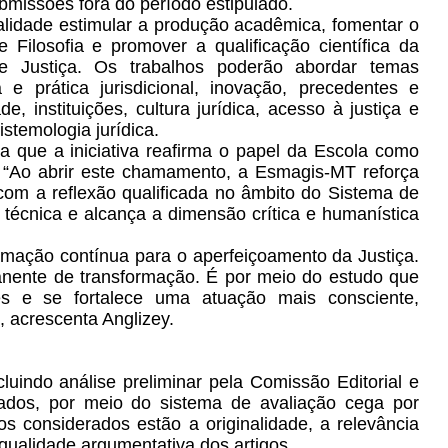
ubmissões fora do período estipulado.
nalidade estimular a produção acadêmica, fomentar o
a e Filosofia e promover a qualificação científica da
e Justiça. Os trabalhos poderão abordar temas
 e prática jurisdicional, inovação, precedentes e
 instituições, cultura jurídica, acesso à justiça e
istemologia jurídica.
que a iniciativa reafirma o papel da Escola como
. “Ao abrir este chamamento, a Esmagis-MT reforça
m a reflexão qualificada no âmbito do Sistema de
 técnica e alcança a dimensão crítica e humanística
rmação contínua para o aperfeiçoamento da Justiça.
nente de transformação. É por meio do estudo que
s e se fortalece uma atuação mais consciente,
 acrescenta Anglizey.
luindo análise preliminar pela Comissão Editorial e
izados, por meio do sistema de avaliação cega por
ios considerados estão a originalidade, a relevância
 qualidade argumentativa dos artigos.