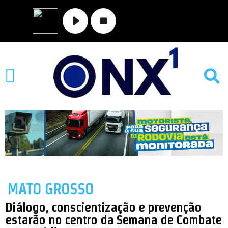
MATO GROSSO
NOVA XAVANTINA
VALE DO ARAGUAIA
MATO GROSSO
Diálogo, conscientização e prevenção
estarão no centro da Semana de Combate