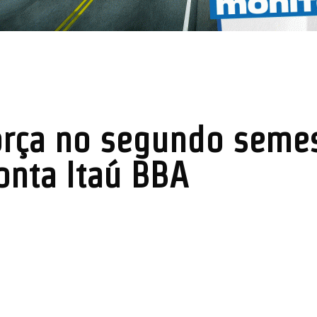
força no segundo seme
ponta Itaú BBA