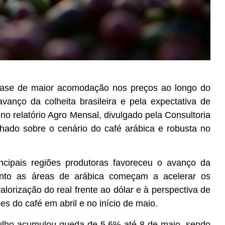
fase de maior acomodação nos preços ao longo do
anço da colheita brasileira e pela expectativa de
no relatório Agro Mensal, divulgado pela Consultoria
hado sobre o cenário do café arábica e robusta no
ncipais regiões produtoras favoreceu o avanço da
uanto as áreas de arábica começam a acelerar os
lorização do real frente ao dólar e à perspectiva de
es do café em abril e no início de maio.
julho acumulou queda de 5,6% até 8 de maio, sendo