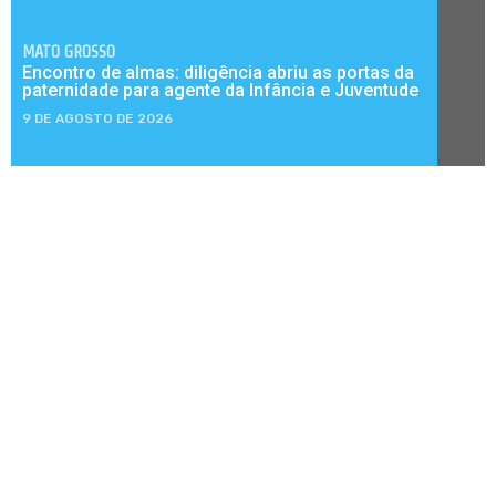
MATO GROSSO
Encontro de almas: diligência abriu as portas da
paternidade para agente da Infância e Juventude
9 DE AGOSTO DE 2026