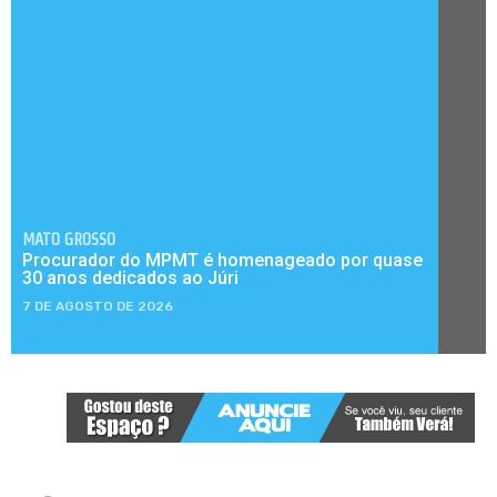
MATO GROSSO
Procurador do MPMT é homenageado por quase
30 anos dedicados ao Júri
7 DE AGOSTO DE 2026