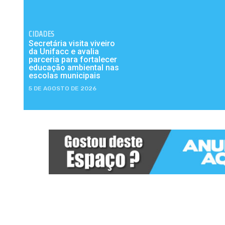
CIDADES
Secretária visita viveiro
da Unifacc e avalia
parceria para fortalecer
educação ambiental nas
escolas municipais
5 DE AGOSTO DE 2026