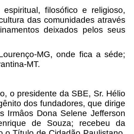
spiritual, filosófico e religioso,
 cultura das comunidades através
nsinamentos deixados pelos seus
Lourenço-MG, onde fica a séde;
antina-MT.
o, o presidente da SBE, Sr. Hélio
gênito dos fundadores, que dirige
os Irmâos Dona Selene Jefferson
enrique de Souza; recebeu da
 o Título de Cidadão Paulistano,