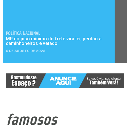
POLÍTICA NACIONAL
MP do piso mínimo do frete vira lei; perdão a
caminhoneiros é vetado
6 DE AGOSTO DE 2026
famosos