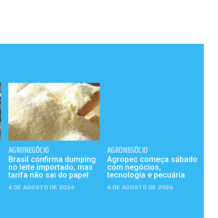
AGRONEGÓCIO
AGRONEGÓCIO
Brasil confirma dumping
Agropec começa sábado
no leite importado, mas
com negócios,
tarifa não sai do papel
tecnologia e pecuária
6 DE AGOSTO DE 2026
6 DE AGOSTO DE 2026