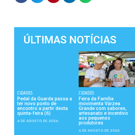
ÚLTIMAS NOTÍCIAS
CIDADES
CIDADES
Pedal da Guarda passa a
Feira da Família
ter novo ponto de
movimenta Várzea
encontro a partir desta
Grande com sabores,
quinta-feira (6)
artesanato e incentivo
aos pequenos
6 DE AGOSTO DE 2026
produtores
6 DE AGOSTO DE 2026