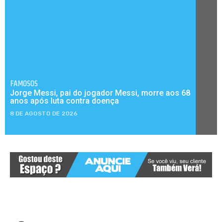
FAMOSOS
Jorge Messi, pai do jogador Messi, morre aos 68
anos após luta contra doença
8 DE AGOSTO DE 2026