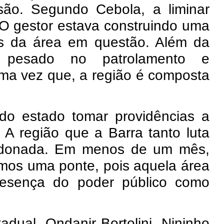
são. Segundo Cebola, a liminar
 O gestor estava construindo uma
es da área em questão. Além da
iu pesado no patrolamento e
ma vez que, a região é composta
do estado tomar providências a
. A região que a Barra tanto luta
andonada. Em menos de um mês,
mos uma ponte, pois aquela área
resença do poder público como
dual, Ondanir Bortolini, Nininho