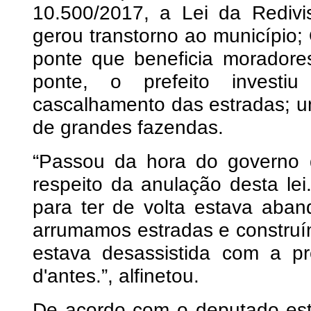
10.500/2017, a Lei da Redivi
gerou transtorno ao município;
ponte que beneficia morador
ponte, o prefeito invest
cascalhamento das estradas; u
de grandes fazendas.
“Passou da hora do governo 
respeito da anulação desta lei
para ter de volta estava ab
arrumamos estradas e construí
estava desassistida com a p
d'antes.”, alfinetou.
De acordo com o deputado esta