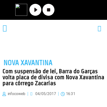
MATO GROSSO
NOVA XAVANTINA
VALE DO ARAGUAIA
NOVA XAVANTINA
Com suspensão de lei, Barra do Garças
volta placa de divisa com Nova Xavantina
para córrego Zacarias
infocoweb
04/05/2017
16:31