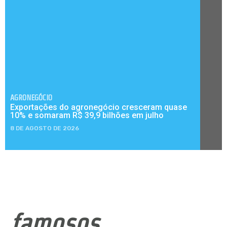
AGRONEGÓCIO
Exportações do agronegócio cresceram quase
10% e somaram R$ 39,9 bilhões em julho
8 DE AGOSTO DE 2026
famosos