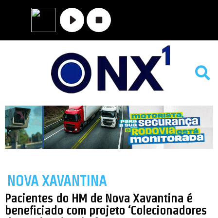
MATO GROSSO
NOVA XAVANTINA
VALE DO ARAGUAIA
NOVA XAVANTINA
Pacientes do HM de Nova Xavantina é
beneficiado com projeto ‘Colecionadores