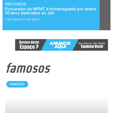
MATO GROSSO
Procurador do MPMT é homenageado por quase
30 anos dedicados ao Júri
7 DE AGOSTO DE 2026
famosos
FAMOSOS