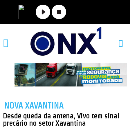
MATO GROSSO
NOVA XAVANTINA
VALE DO ARAGUAIA
NOVA XAVANTINA
Desde queda da antena, Vivo tem sinal
precário no setor Xavantina