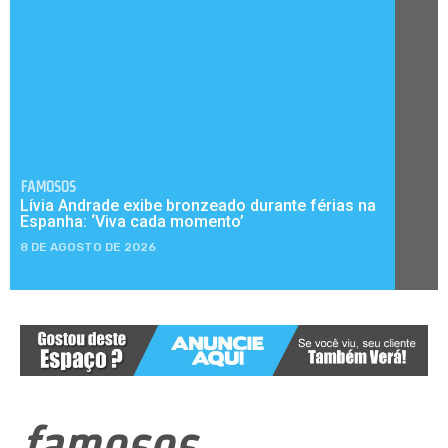
FAMOSOS
Lívia Andrade exibe bronzeado durante férias na
Espanha: ‘Viva cada momento’
8 DE AGOSTO DE 2026
famosos