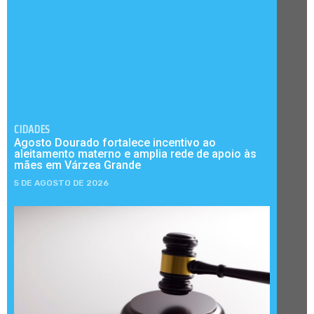
CIDADES
Agosto Dourado fortalece incentivo ao
aleitamento materno e amplia rede de apoio às
mães em Várzea Grande
5 DE AGOSTO DE 2026