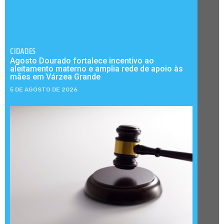
CIDADES
Agosto Dourado fortalece incentivo ao
aleitamento materno e amplia rede de apoio às
mães em Várzea Grande
5 DE AGOSTO DE 2026