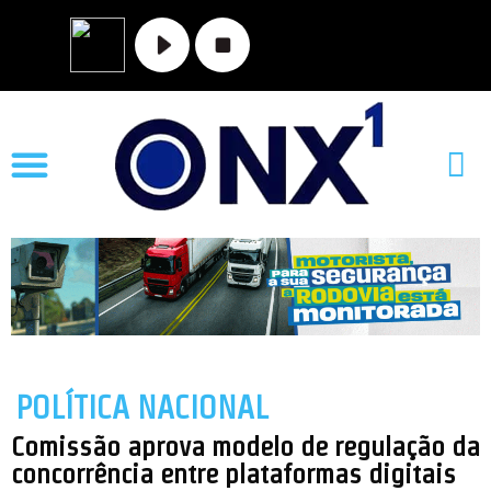
MATO GROSSO
NOVA XAVANTINA
VALE DO ARAGUAIA
POLÍTICA NACIONAL
Comissão aprova modelo de regulação da
concorrência entre plataformas digitais