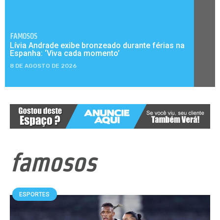
FAMOSOS
Lívia Andrade exibe bronzeado durante férias na
Espanha: ‘Viva cada momento’
8 DE AGOSTO DE 2026
famosos
ESPORTES