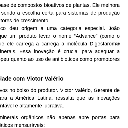
 base de compostos bioativos de plantas. Ele melhora
 sendo a escolha certa para sistemas de produção
otores de crescimento.
nico deu origem a uma categoria especial. João
que um produto levar o nome “Advance” (como o
que ele carrega a carrega a molécula Digestarom®
nerais. Essa inovação é crucial para adequar a
ropeu quanto ao uso de antibióticos como promotores
dade com Victor Valério
ivos no bolso do produtor.
Victor Valério
, Gerente de
ra a América Latina, ressalta que as inovações
ável e altamente lucrativa.
 e minerais orgânicos não apenas abre portas para
áticos mensuráveis: