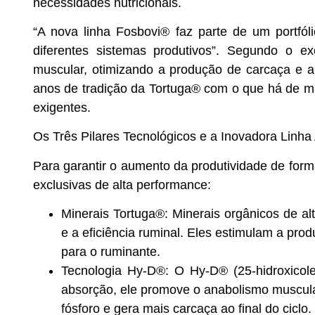
necessidades nutricionais.
“A nova linha Fosbovi® faz parte de um portfó
diferentes sistemas produtivos”. Segundo o e
muscular, otimizando a produção de carcaça e a
anos de tradição da Tortuga® com o que há de m
exigentes.
Os Três Pilares Tecnológicos e a Inovadora Linh
Para garantir o aumento da produtividade de form
exclusivas de alta performance:
Minerais Tortuga®
: Minerais orgânicos de a
e a eficiência ruminal. Eles estimulam a pro
para o ruminante.
Tecnologia Hy-D®
: O Hy-D® (25-hidroxicole
absorção, ele promove o anabolismo muscular
fósforo e gera mais carcaça ao final do ciclo.