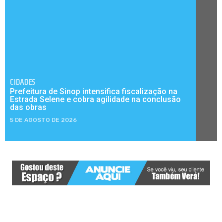
CIDADES
Prefeitura de Sinop intensifica fiscalização na
Estrada Selene e cobra agilidade na conclusão
das obras
5 DE AGOSTO DE 2026