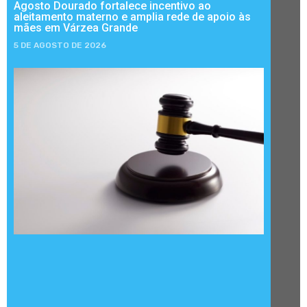
Agosto Dourado fortalece incentivo ao
aleitamento materno e amplia rede de apoio às
mães em Várzea Grande
5 DE AGOSTO DE 2026