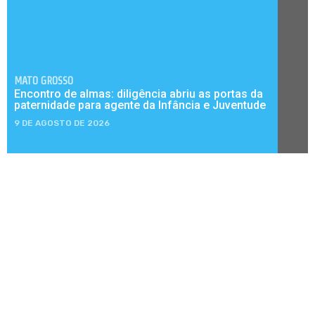
MATO GROSSO
Encontro de almas: diligência abriu as portas da
paternidade para agente da Infância e Juventude
9 DE AGOSTO DE 2026