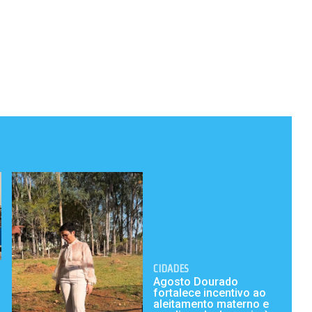
CIDADES
Agosto Dourado
fortalece incentivo ao
aleitamento materno e