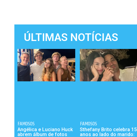
ÚLTIMAS NOTÍCIAS
FAMOSOS
FAMOSOS
Angélica e Luciano Huck
Sthefany Brito celebra 15
abrem álbum de fotos
anos ao lado do marido: