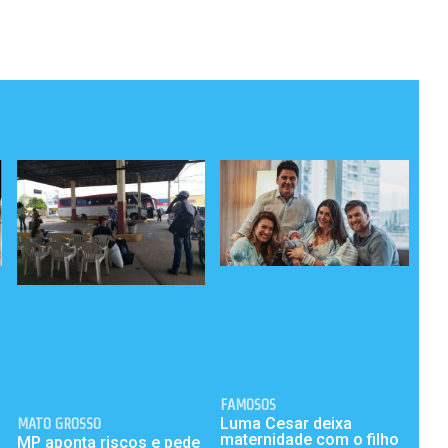
FAMOSOS
Luma Cesar deixa
MATO GROSSO
maternidade com o filho
MP aponta riscos e pede