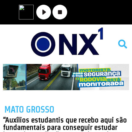
MATO GROSSO
NOVA XAVANTINA
VALE DO ARAGUAIA
MATO GROSSO
“Auxílios estudantis que recebo aqui são
fundamentais para conseguir estudar