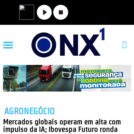
MATO GROSSO
NOVA XAVANTINA
VALE DO ARAGUAIA
AGRONEGÓCIO
Mercados globais operam em alta com
impulso da IA; Ibovespa Futuro ronda