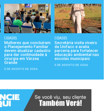
CIDADES
CIDADES
Mulheres que concluíram
Secretária visita viveiro
o Planejamento Familiar
da Unifacc e avalia
devem atualizar cadastro
parceria para fortalecer
para dar continuidade à
educação ambiental nas
cirurgia em Várzea
escolas municipais
Grande
5 DE AGOSTO DE 2026
5 DE AGOSTO DE 2026