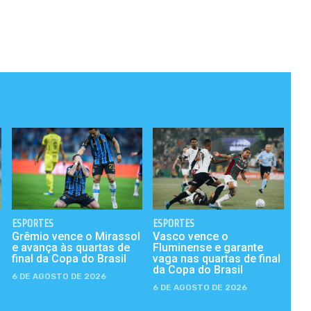
ESPORTES
ESPORTES
Grêmio vence o Mirassol
Vasco vence o
e avança às quartas de
Fluminense e garante
final da Copa do Brasil
vaga nas quartas de final
da Copa do Brasil
6 DE AGOSTO DE 2026
6 DE AGOSTO DE 2026