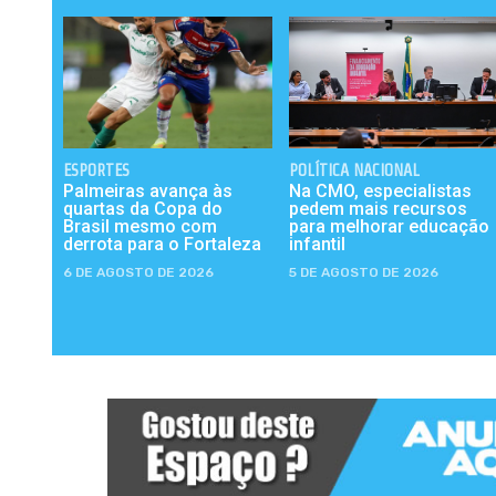
ESPORTES
POLÍTICA NACIONAL
Palmeiras avança às
Na CMO, especialistas
quartas da Copa do
pedem mais recursos
Brasil mesmo com
para melhorar educação
derrota para o Fortaleza
infantil
6 DE AGOSTO DE 2026
5 DE AGOSTO DE 2026