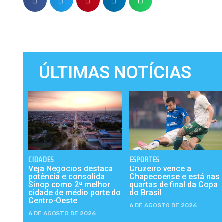
ÚLTIMAS NOTÍCIAS
CIDADES
ESPORTES
Veja Negócios destaca
Cruzeiro vence a
potência e consolida
Chapecoense e está nas
Sinop como 2ª melhor
quartas de final da Copa
cidade de médio porte do
do Brasil
Centro-Oeste
6 DE AGOSTO DE 2026
6 DE AGOSTO DE 2026