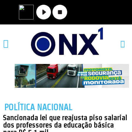
MATO GROSSO
NOVA XAVANTINA
VALE DO ARAGUAIA
POLÍTICA NACIONAL
Sancionada lei que reajusta piso salarial
dos professores da educação básica