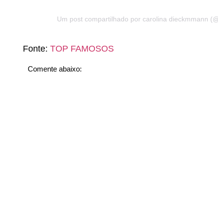
Um post compartilhado por carolina dieckmmann (@
Fonte:
TOP FAMOSOS
Comente abaixo: