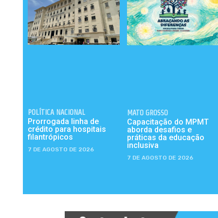
POLÍTICA NACIONAL
MATO GROSSO
Prorrogada linha de
Capacitação do MPMT
crédito para hospitais
aborda desafios e
filantrópicos
práticas da educação
inclusiva
7 DE AGOSTO DE 2026
7 DE AGOSTO DE 2026