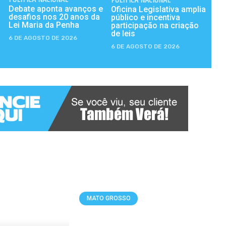
Debate aponta avanços e
Oficina Legislativa amplia
desafios nos 20 anos da
público e incentiva
Lei Maria da Penha
participação na criação
de leis
6 DE AGOSTO DE 2026
6 DE AGOSTO DE 2026
MATO GROSSO