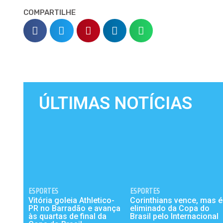
COMPARTILHE
ÚLTIMAS NOTÍCIAS
ESPORTES
ESPORTES
Vitória goleia Athletico-
Corinthians vence, mas é
PR no Barradão e avança
eliminado da Copa do
às quartas de final da
Brasil pelo Internacional