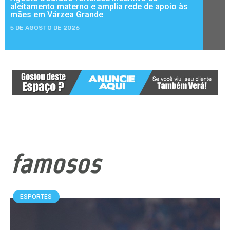
aleitamento materno e amplia rede de apoio às
mães em Várzea Grande
5 DE AGOSTO DE 2026
famosos
ESPORTES