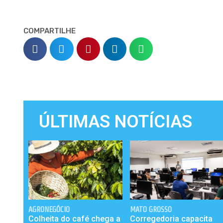
COMPARTILHE
ÚLTIMAS NOTÍCIAS
AGRONEGÓCIO
MATO GROSSO
Colheita do café chega a
Corregedoria capacita