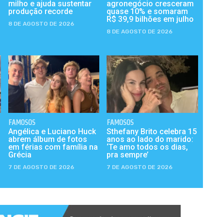
milho e ajuda sustentar
agronegócio cresceram
produção recorde
quase 10% e somaram
R$ 39,9 bilhões em julho
8 DE AGOSTO DE 2026
8 DE AGOSTO DE 2026
FAMOSOS
FAMOSOS
Angélica e Luciano Huck
Sthefany Brito celebra 15
abrem álbum de fotos
anos ao lado do marido:
em férias com família na
‘Te amo todos os dias,
Grécia
pra sempre’
7 DE AGOSTO DE 2026
7 DE AGOSTO DE 2026