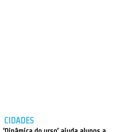
CIDADES
‘Dinâmica do urso’ ajuda alunos a