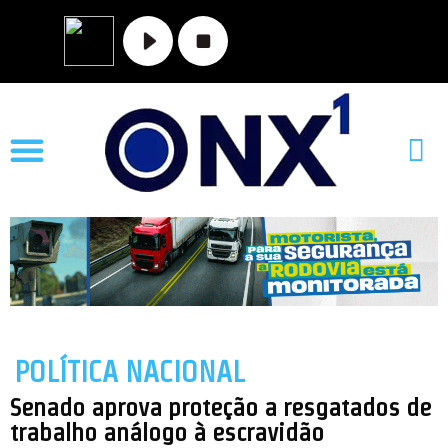
MATO GROSSO
NOVA XAVANTINA
VALE DO ARAGUAIA
POLÍTICA NACIONAL
Senado aprova proteção a resgatados de
trabalho análogo à escravidão