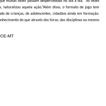
que muitas vezes passam despercebidas no dia a dia. “Às vezes
 naturalizou aquela ação.”
Além disso, o formato de jogo tem
ndo de crianças, de adolescentes, cidadãos ainda em formação.
onhecimento do que através dos livros, das disciplinas ou mesmo
 TCE-MT