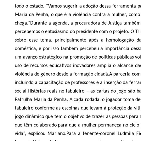
todo o estado. “Vamos sugerir a adoção dessa ferramenta pa
Maria da Penha, o que é a violência contra a mulher, como
chega.”
Durante a agenda, a procuradora de Justiça também 
percebemos o entusiasmo do presidente com o projeto. O T
sobre esse tema, principalmente após a homologação da
doméstica, e por isso também percebeu a importância dessa
um avanço estratégico na promoção de políticas públicas vo
uso de recursos educativos inovadores amplia o alcance das
violência de gênero desde a formação cidadã.
A parceria com
incluindo a capacitação de professores e a inserção da ferr
social.
Histórias reais no tabuleiro –
as cartas do jogo são b
Patrulha Maria da Penha. A cada rodada, o jogador toma dec
tabuleiro conforme as escolhas que levam à proteção da víti
jogo dinâmico que tem o objetivo de trazer as pessoas para a
que têm colaborado para que a mulher permaneça no ciclo d
vida”, explicou Mariano.
Para a tenente-coronel Ludmila Ei