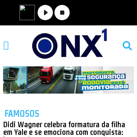
MATO GROSSO
NOVA XAVANTINA
VALE DO ARAGUAIA
FAMOSOS
Didi Wagner celebra formatura da filha
em Yale e se emociona com conquista: