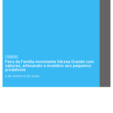
CIDADES
Feira da Família movimenta Várzea Grande com
sabores, artesanato e incentivo aos pequenos
produtores
6 DE AGOSTO DE 2026