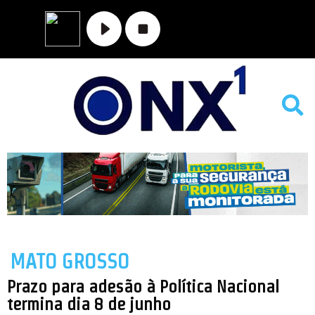
MATO GROSSO
NOVA XAVANTINA
VALE DO ARAGUAIA
MATO GROSSO
Prazo para adesão à Política Nacional
termina dia 8 de junho