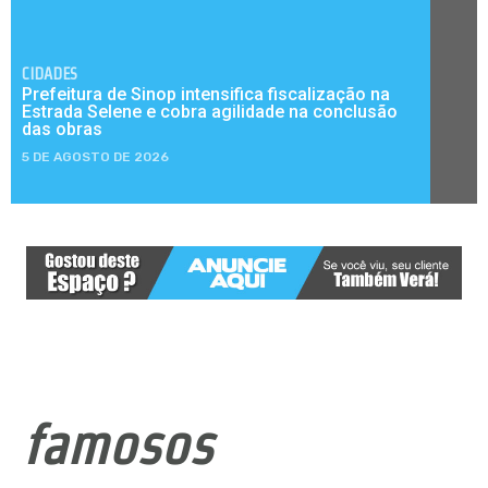
CIDADES
Prefeitura de Sinop intensifica fiscalização na
Estrada Selene e cobra agilidade na conclusão
das obras
5 DE AGOSTO DE 2026
famosos