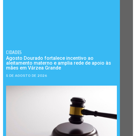
CIDADES
Agosto Dourado fortalece incentivo ao
aleitamento materno e amplia rede de apoio às
mães em Várzea Grande
5 DE AGOSTO DE 2026